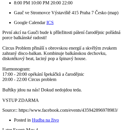
8:00 PM
10:00 PM
20:00
22:00
Gauč ve Stromovce
Výstaviště 415
Praha 7
Česko
(map)
Google Calendar
ICS
První akcí na Gauči bude k příležitosti pálení čarodějnic pořádná 
porce balkánské radosti! 
Circus Problem přináší s obrovskou energií a skvělým zvukem 
zahraný disco-balkan. Kombinuje balkánskou dechovku, 
diskotékový beat, laciný pop a špinavý house.
Harmonogram: 
17:00 - 20:00 opékání špekáčků a čarodějnic
20:00 - 22:00 Circus problem
Buřtíky jdou na nás! Dokud nedojdou teda.  
VSTUP ZDARMA  
Source:: https://www.facebook.com/events/435942896978983/
Posted in
Hudba na živo
Later Event: May 4