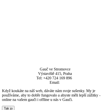
Gauč ve Stromovce
Výstaviště 415, Praha
Tel: +420 724 169 896  
Email: 
Když koukáte na náš web, dáváte nám svoje sušenky. My je
používáme, aby to dobře fungovalo a abyste měli lepší zážitky -
online na vašem gauči i offline u nás v Gauči.
Tak jo