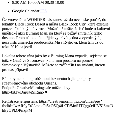
8:30 AM
10:00 AM
08:30
10:00
Google Calendar
ICS
Červnové téma WONDER nás zanese až do nevadské pouště, do 
lokality Black Rock Desert a města Black Rock City, které existuje 
pouze několik týdnů v roce. Možná už tušíte, že řeč bude o kultovní 
umělecké akci Burning Man, na který se běžný smrtelník těžko 
dostane. Proto nám o něm přijde vyprávět jedna z vyvolených, 
nezávislá umělecká producentka Misa Rygrova, která tam už od 
roku 2010 na jezdí.
Lokalita tohoto rána jako by z Burning Mana vypadla, sejdeme se 
totiž v Gauč ve Stromovce, kulturním prostoru na pomezí 
Stromovky a Výstaviště. Můžete se začít těšit i na snídani, kterou 
pro nás připraví!
Ráno by nemohlo proběhnout bez neutuchající podpory 
streetwearového obchodu Queens.
Podpořit CreativeMornings ale můžete i vy: 
http://bit.ly/DarujteSiRano ♥ 
Registrace je spuštěna: https://creativemornings.com/cities/prg?
fbclid=IwAR0yf0C8mnkOi5xO5Q4iL9Ts54niUTQgp0dHV5JSms
hEyQPkQPmqFM