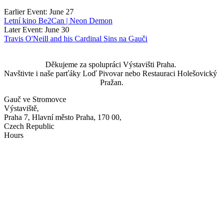
Earlier Event: June 27
Letní kino Be2Can | Neon Demon
Later Event: June 30
Travis O'Neill and his Cardinal Sins na Gauči
Děkujeme za spolupráci Výstavišti Praha. 
Navštivte i naše parťáky Loď Pivovar nebo Restauraci Holešovický 
Pražan.
Gauč ve Stromovce
Výstaviště,
Praha 7, Hlavní město Praha, 170 00,
Czech Republic
Hours