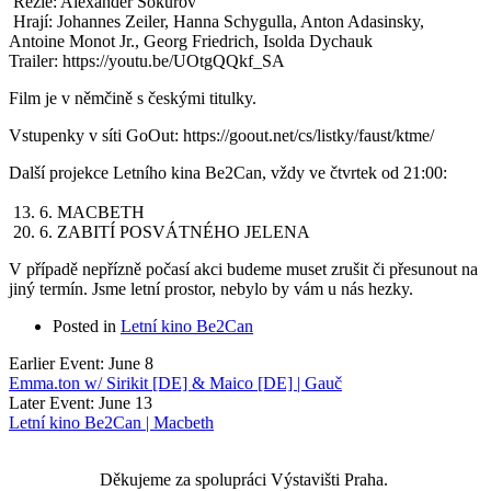
 Režie: Alexander Sokurov
 Hrají: Johannes Zeiler, Hanna Schygulla, Anton Adasinsky, 
Antoine Monot Jr., Georg Friedrich, Isolda Dychauk
Trailer: https://youtu.be/UOtgQQkf_SA
Film je v němčině s českými titulky. 
Vstupenky v síti GoOut: https://goout.net/cs/listky/faust/ktme/
Další projekce Letního kina Be2Can, vždy ve čtvrtek od 21:00: 
 13. 6. MACBETH
 20. 6. ZABITÍ POSVÁTNÉHO JELENA
V případě nepřízně počasí akci budeme muset zrušit či přesunout na 
jiný termín. Jsme letní prostor, nebylo by vám u nás hezky.
Posted in
Letní kino Be2Can
Earlier Event: June 8
Emma.ton w/ Sirikit [DE] & Maico [DE] | Gauč
Later Event: June 13
Letní kino Be2Can | Macbeth
Děkujeme za spolupráci Výstavišti Praha. 