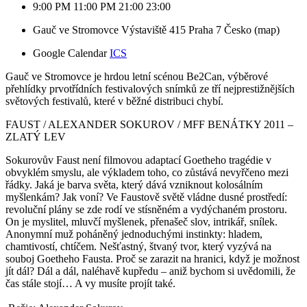
9:00 PM
11:00 PM
21:00
23:00
Gauč ve Stromovce
Výstaviště 415
Praha 7
Česko
(map)
Google Calendar
ICS
Gauč ve Stromovce je hrdou letní scénou Be2Can, výběrové 
přehlídky prvotřídních festivalových snímků ze tří nejprestižnějších 
světových festivalů, které v běžné distribuci chybí.
FAUST / ALEXANDER SOKUROV / MFF BENÁTKY 2011 – 
ZLATÝ LEV
Sokurovův Faust není filmovou adaptací Goetheho tragédie v 
obvyklém smyslu, ale výkladem toho, co zůstává nevyřčeno mezi 
řádky. Jaká je barva světa, který dává vzniknout kolosálním 
myšlenkám? Jak voní? Ve Faustově světě vládne dusné prostředí: 
revoluční plány se zde rodí ve stísněném a vydýchaném prostoru. 
On je myslitel, mluvčí myšlenek, přenašeč slov, intrikář, snílek. 
Anonymní muž poháněný jednoduchými instinkty: hladem, 
chamtivostí, chtíčem. Nešťastný, štvaný tvor, který vyzývá na 
souboj Goetheho Fausta. Proč se zarazit na hranici, když je možnost 
jít dál? Dál a dál, naléhavě kupředu – aniž bychom si uvědomili, že 
čas stále stojí… A vy musíte projít také.