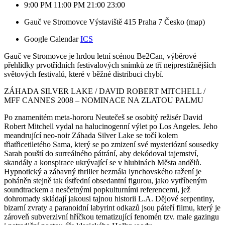
9:00 PM
11:00 PM
21:00
23:00
Gauč ve Stromovce
Výstaviště 415
Praha 7
Česko
(map)
Google Calendar
ICS
Gauč ve Stromovce je hrdou letní scénou Be2Can, výběrové 
přehlídky prvotřídních festivalových snímků ze tří nejprestižnějších 
světových festivalů, které v běžné distribuci chybí.
ZÁHADA SILVER LAKE / DAVID ROBERT MITCHELL / 
MFF CANNES 2008 – NOMINACE NA ZLATOU PALMU
Po znamenitém meta-hororu Neutečeš se osobitý režisér David 
Robert Mitchell vydal na halucinogenní výlet po Los Angeles. Jeho 
meandrující neo-noir Záhada Silver Lake se točí kolem 
třiatřicetiletého Sama, který se po zmizení své mysteriózní sousedky 
Sarah pouští do surreálného pátrání, aby dekódoval tajemství, 
skandály a konspirace ukrývající se v hlubinách Města andělů. 
Hypnotický a zábavný thriller bezmála lynchovského ražení je 
poháněn stejně tak ústřední obsedantní figurou, jako vytříbeným 
soundtrackem a nesčetnými popkulturními referencemi, jež 
dohromady skládají jakousi tajnou historii L.A. Dějové serpentiny, 
bizarní zvraty a paranoidní labyrint odkazů jsou páteří filmu, který je 
zároveň subverzivní hříčkou tematizující fenomén tzv. male gazingu 