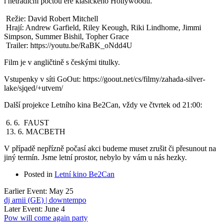
i netradiční poctou éře klasického Hollywoodu.
 Režie: David Robert Mitchell
 Hrají: Andrew Garfield, Riley Keough, Riki Lindhome, Jimmi 
Simpson, Summer Bishil, Topher Grace
 Trailer: https://youtu.be/RaBK_oNdd4U
Film je v angličtině s českými titulky. 
Vstupenky v síti GoOut: https://goout.net/cs/filmy/zahada-silver-
lake/sjqed/+utvem/
Další projekce Letního kina Be2Can, vždy ve čtvrtek od 21:00: 
 6. 6.  FAUST
 13. 6. MACBETH
V případě nepřízně počasí akci budeme muset zrušit či přesunout na 
jiný termín. Jsme letní prostor, nebylo by vám u nás hezky.
Posted in
Letní kino Be2Can
Earlier Event: May 25
dj arnii (GE) | downtempo
Later Event: June 4
Pow will come again party