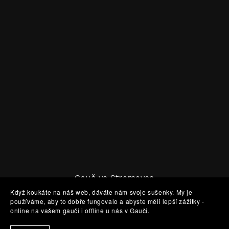
Gauč ve Stromovce
Výstaviště 415, Praha
Když koukáte na náš web, dáváte nám svoje sušenky. My je
používáme, aby to dobře fungovalo a abyste měli lepší zážitky -
Tel: +420 724 169 896  
online na vašem gauči i offline u nás v Gauči.
Email: 