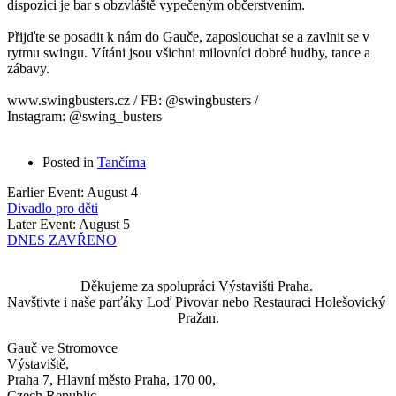
dispozici je bar s obzvláště vypečeným občerstvením. 
Přijďte se posadit k nám do Gauče, zaposlouchat se a zavlnit se v 
rytmu swingu. Vítáni jsou všichni milovníci dobré hudby, tance a 
zábavy.  
www.swingbusters.cz / FB: @swingbusters / 
Instagram: @swing_busters
Posted in
Tančírna
Earlier Event: August 4
Divadlo pro děti
Later Event: August 5
DNES ZAVŘENO
Děkujeme za spolupráci Výstavišti Praha. 
Navštivte i naše parťáky Loď Pivovar nebo Restauraci Holešovický 
Pražan.
Gauč ve Stromovce
Výstaviště,
Praha 7, Hlavní město Praha, 170 00,
Czech Republic