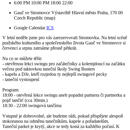
6:00 PM
10:00 PM
18:00
22:00
Gauč ve Stromovce
Výstaviště
Hlavní město Praha, 170 00
Czech Republic
(map)
Google Calendar
ICS
V letní neděle jsme pro vás zarezervovali Stromovku. Na letní scéně 
pražského kulturního a společenského života Gauč ve Stromovce si 
červenci a srpnu zatrsáme přesně pětkrát. 
Na co se můžete těšit:
- otevřenou lekci swingu pro začátečníky a kolemjdoucí na začátku 
večera pod taktovkou taneční školy Swing Busters
- kapelu a DJe, kteří rozjedou ty nejlepší swingové pecky
- taneční vystoupení 
Program:
18:00 - otevřená lekce swingu aneb popadni partnera či partnerku a 
pojď tančit! (cca 30min.)
18:30 - 22:00 swingová tančírna 
Vstupné je dobrovolné, ale budeme rádi, pokud přispějete alespoň 
stokorunou na odměnu tanečníkům, kapele a pořadatelům.
Taneční parket je krytý, akce se tedy koná za každého počasí. K 