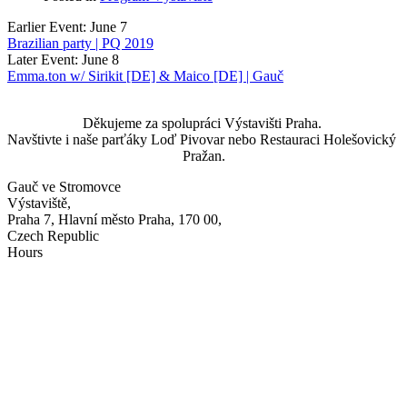
Earlier Event: June 7
Brazilian party | PQ 2019
Later Event: June 8
Emma.ton w/ Sirikit [DE] & Maico [DE] | Gauč
Děkujeme za spolupráci Výstavišti Praha. 
Navštivte i naše parťáky Loď Pivovar nebo Restauraci Holešovický 
Pražan.
Gauč ve Stromovce
Výstaviště,
Praha 7, Hlavní město Praha, 170 00,
Czech Republic
Hours