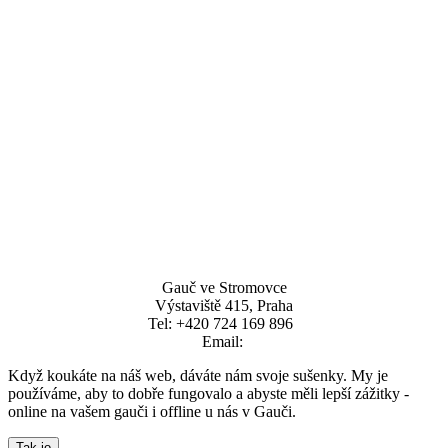
Gauč ve Stromovce
Výstaviště 415, Praha
Tel: +420 724 169 896  
Email: 
Když koukáte na náš web, dáváte nám svoje sušenky. My je
používáme, aby to dobře fungovalo a abyste měli lepší zážitky -
online na vašem gauči i offline u nás v Gauči.
Tak jo