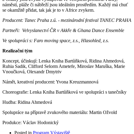
náměstí, pláže či nábřeží jsou ideálním prostředím. Každý má chuť 
se okamžitě přidat, tak jak je to v Africe zvykem.
Producent: Tanec Praha z.ú. - mezinárodní festival TANEC PRAHA
Partneři:  Velvyslanectví ČR v Akkře & Ghana Dance Ensemble 
Ve spolupráci s: Faro moving space, z.s., Hlasohled, z.s. 
Realizační tým
Koncept, účinkují: Lenka Kniha Bartůňková, Ridina Ahmedová, 
Ruhia Sadik, Clifford Selorm Ametefe, Miroslav Maruška, Marie 
Vnoučková, Olexandr Dmytriv 
Námět, kreativní producent: Yvona Kreuzmannová
Choreografie: Lenka Kniha Bartůňková ve spolupráci s tanečníky
Hudba: Ridina Ahmedová 
Spolupráce na přípravě zvukového materiálu: Martin Ožvold
Produkce: Václav Hodonický
Posted in
Program Výstaviště