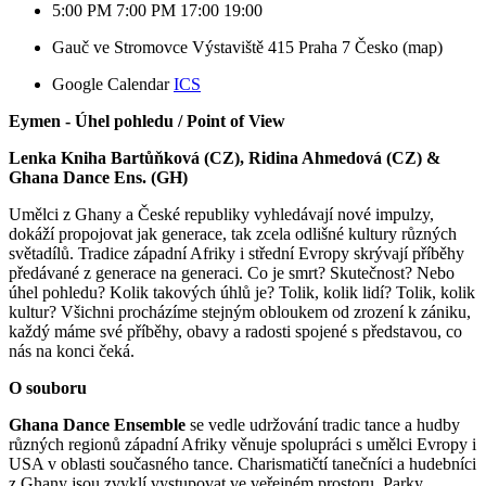
5:00 PM
7:00 PM
17:00
19:00
Gauč ve Stromovce
Výstaviště 415
Praha 7
Česko
(map)
Google Calendar
ICS
Eymen - Úhel pohledu / Point of View 
Lenka Kniha Bartůňková (CZ), Ridina Ahmedová (CZ) & 
Ghana Dance Ens. (GH)
Umělci z Ghany a České republiky vyhledávají nové impulzy, 
dokáží propojovat jak generace, tak zcela odlišné kultury různých 
světadílů. Tradice západní Afriky i střední Evropy skrývají příběhy 
předávané z generace na generaci. Co je smrt? Skutečnost? Nebo 
úhel pohledu? Kolik takových úhlů je? Tolik, kolik lidí? Tolik, kolik 
kultur? Všichni procházíme stejným obloukem od zrození k zániku, 
každý máme své příběhy, obavy a radosti spojené s představou, co 
nás na konci čeká.
O souboru
Ghana Dance Ensemble
 se vedle udržování tradic tance a hudby 
různých regionů západní Afriky věnuje spolupráci s umělci Evropy i 
USA v oblasti současného tance. Charismatičtí tanečníci a hudebníci 
z Ghany jsou zvyklí vystupovat ve veřejném prostoru. Parky, 